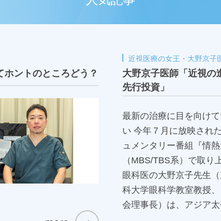
近視医療の女王・大野京子
てホントのところどう？
大野京子医師「近視の
先行投資」
最新の治療に目を向けて
い 今年７月に放映された人物ドキ
ュメンタリー番組『情熱
（MBS/TBS系）で取
眼科医の大野京子先生（
科大学眼科学教室教授、
会理事長）は、アジア太
会で“Queen of Myop