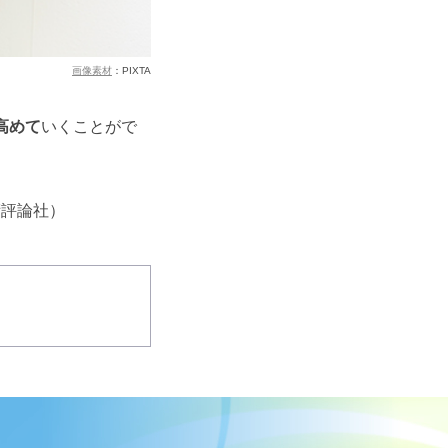
画像素材
：PIXTA
高めて
いくことがで
術評論社）