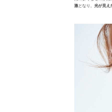
激
となり、
光が見え