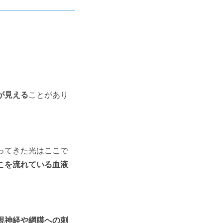
が見える
ことがあり
ってきた光はここで
こを流れている血液
視神経や網膜への刺