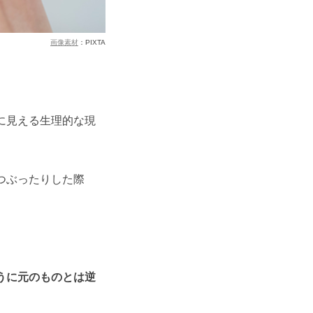
画像素材
：PIXTA
に見える生理的な現
つぶったりした際
うに元のものとは逆