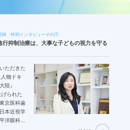
医師 特別インタビューその①
進行抑制治療は、大事な子どもの視力を守る
いただきた
大陸』
り上げられた
東京医科歯
日本近視学
平洋眼科学
ia（近視医療の