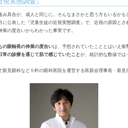
近視実態調査』
進み具合が、成人と同じに。そんなまさかと思う方もいるかも
月に公表した『児童生徒の近視実態調査』で、近視の原因とさ
伸展の度合いからわかった事実です。
もの眼軸長の伸展の度合い
は、予想されていたこととはいえ衝
日常の診療を通じて肌で感じていたこと
が、統計的な数値では
で新見眼科など５軒の眼科医院を運営する医新会理事長・新見