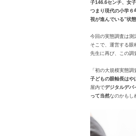
子146.6センチ、女
つまり現代の小学６
視が進んでいる”状
今回の実態調査は測
そこで、運営する眼
先生に再び、この調
「初の大規模実態調
子どもの眼軸長はや
屋内で
デジタルデバ
って当然
なのかもし