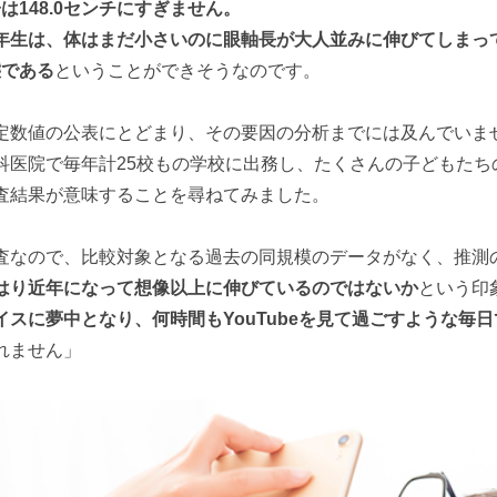
子は148.0センチにすぎません。
年生は、体はまだ小さいのに眼軸長が大人並みに伸びてしまっ
態である
ということができそうなのです。
定数値の公表にとどまり、その要因の分析までには及んでいま
科医院で毎年計25校もの学校に出務し、たくさんの子どもたち
査結果が意味することを尋ねてみました。
査なので、比較対象となる過去の同規模のデータがなく、推測
はり近年になって想像以上に伸びているのではないか
という印
イスに夢中となり、何時間もYouTubeを見て過ごすような毎
れません」