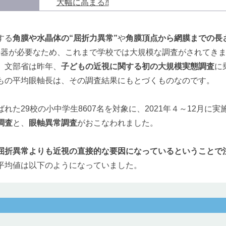
大幅に高まる⁈
する
角膜や水晶体の“屈折力異常”
や
角膜頂点から網膜までの長
機器が必要なため、これまで学校では大規模な調査がされてき
、文部省は昨年、
子どもの近視に関する初の大規模実態調査
に
もの平均眼軸長は、その調査結果にもとづくものなのです。
れた29校の小中学生8607名を対象に、2021年４～12月に
調査
と、
眼軸異常調査
がおこなわれました。
屈折異常よりも近視の直接的な要因になっているということで
平均値は以下のようになっていました。