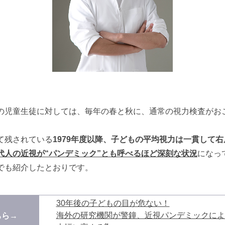
の児童生徒に対しては、毎年の春と秋に、通常の視力検査がお
て残されている
1979年度以降、子どもの平均視力は一貫して
代人の近視が“パンデミック”とも呼べるほど深刻な状況
になっ
でも紹介したとおりです。
30年後の子どもの目が危ない！
海外の研究機関が警鐘、近視パンデミックによ
ちら
→