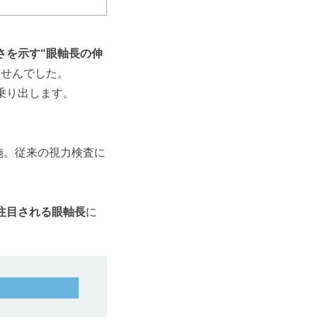
さを示す“眼軸長の伸
ませんでした。
乗り出します。
実施。従来の視力検査に
注目される眼軸長
に